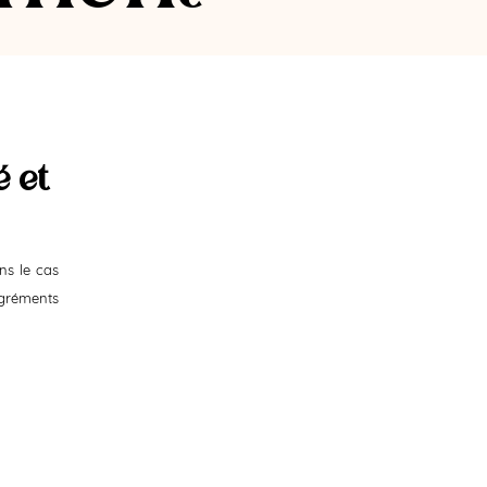
é et
ns le cas
agréments