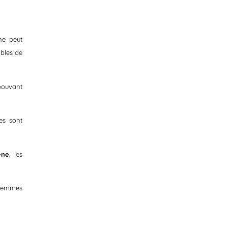
nne peut
ibles de
pouvant
es sont
ène
, les
s femmes