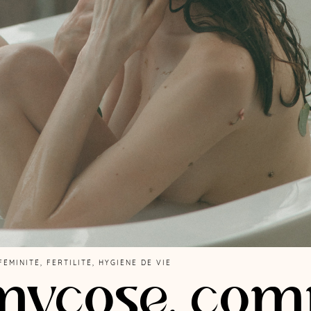
FÉMINITÉ
,
FERTILITÉ
,
HYGIÈNE DE VIE
 mycose, co