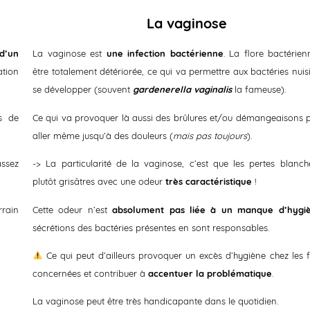
La vaginose
 d’un
La vaginose
est
une infection
bactérienne
. La flore bactérie
ation
être totalement détériorée, ce qui va permettre aux bactéries nuis
se développer (souvent
gardenerella vaginalis
la fameuse).
s de
Ce qui va provoquer là aussi des brûlures et/ou démangeaisons 
aller même jusqu’à des douleurs (
mais pas toujours
).
ssez
-> La particularité de la vaginose, c’est que les pertes blanch
plutôt grisâtres avec une odeur
très caractéristique
!
rrain
Cette odeur n’est
absolument pas liée à un manque d’hygi
sécrétions des bactéries présentes en sont responsables.
​ Ce qui peut d’ailleurs provoquer un excès d’hygiène chez le
concernées et contribuer à
accentuer la problématique
.
La vaginose peut être très handicapante dans le quotidien.