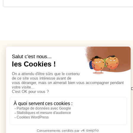
Mylène F.
CABINET DE NATUROPATHIE - TOULOUSE NOR
13 RUE DES TOURNESOLS, 31140 ST-ALBAN
CONTACT@MYLENEFLEURYNATURO.COM
06 29 64 42 08