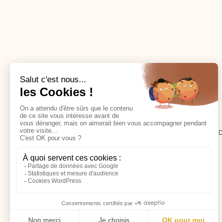
Mylène F.
CABINET DE NATUROPATHIE - TOULOUSE NOR
13 RUE DES TOURNESOLS, 31140 ST-ALBAN
CONTACT@MYLENEFLEURYNATURO.COM
06 29 64 42 08