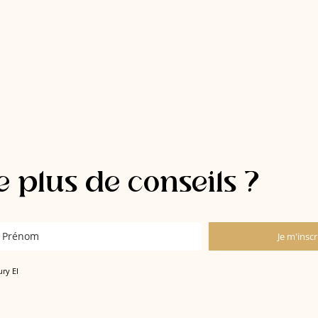
 plus de conseils ?
Je m'inscr
ury EI