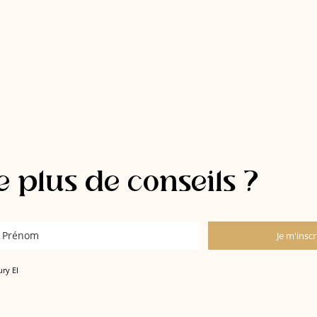
 plus de conseils ?
Je m'inscr
ury EI