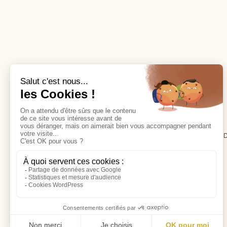
Mylène F.
CABINET DE NATUROPATHIE - TOULOUSE NOR
13 RUE DES TOURNESOLS, 31140 ST-ALBAN
CONTACT@MYLENEFLEURYNATURO.COM
06 29 64 42 08