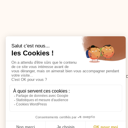
Mylène F.
CABINET DE NATUROPATHIE - TOULOUSE NOR
13 RUE DES TOURNESOLS, 31140 ST-ALBAN
CONTACT@MYLENEFLEURYNATURO.COM
06 29 64 42 08