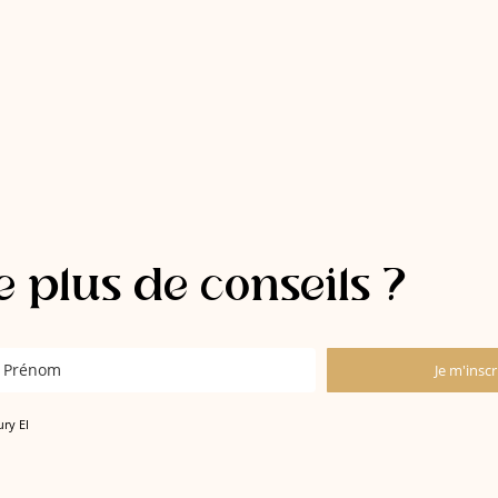
 plus de conseils ?
Je m'inscr
ury EI