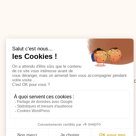
Mylène F.
CABINET DE NATUROPATHIE - TOULOUSE NOR
13 RUE DES TOURNESOLS, 31140 ST-ALBAN
CONTACT@MYLENEFLEURYNATURO.COM
06 29 64 42 08